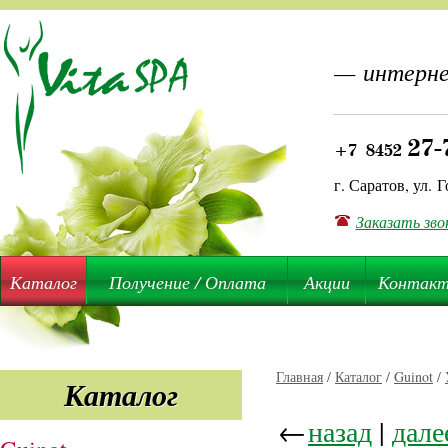
— интерне
27-
+7 8452
г. Саратов, ул. Г
Заказать зво
Каталог
Получение / Оплата
Акции
Контак
Главная
/
Каталог
/
Guinot
/
Каталог
←
назад
|
дале