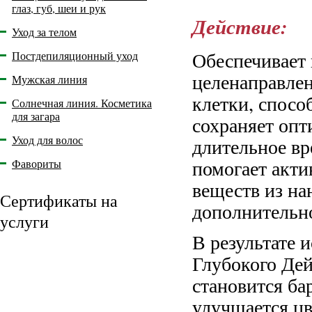
глаз, губ, шеи и рук
Действие:
Уход за телом
Обеспечивает 
Постдепиляционный уход
целенаправлен
Мужская линия
клетки, спосо
Солнечная линия. Косметика
для загара
сохраняет оп
Уход для волос
длительное вр
помогает акт
Фавориты
веществ из на
Сертификаты на
дополнительно
услуги
В результате
Глубокого Дей
становится ба
улучшается цв