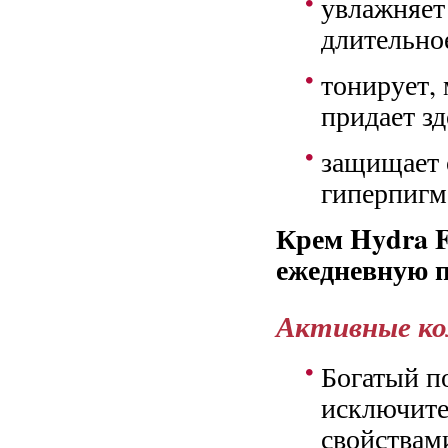
увлажняет
длительно
тонирует,
придает зд
защищает 
гиперпигм
Крем Hydra F
ежедневную п
Активные к
Богатый п
исключит
свойствам