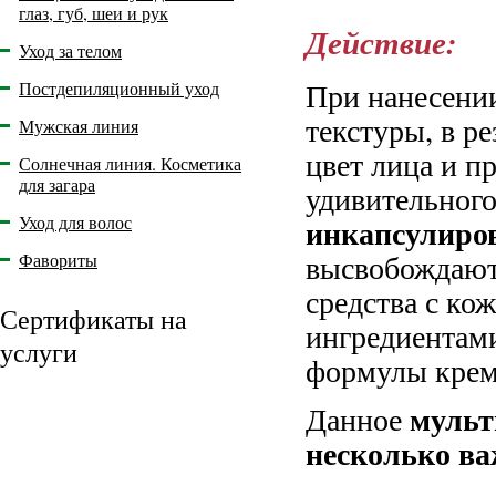
глаз, губ, шеи и рук
Действие:
Уход за телом
При нанесении
Постдепиляционный уход
текстуры, в р
Мужская линия
цвет лица и п
Солнечная линия. Косметика
для загара
удивительного
Уход для волос
инкапсулиро
высвобождаютс
Фавориты
средства с ко
Сертификаты на
ингредиентами
услуги
формулы крема
мульт
Данное
несколько в