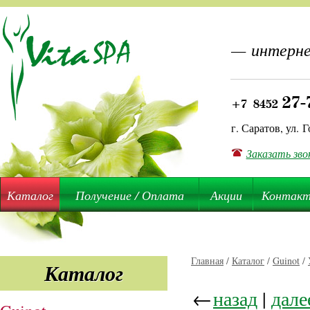
— интерне
27-
+7 8452
г. Саратов, ул. Г
Заказать зво
Каталог
Получение / Оплата
Акции
Контак
Главная
/
Каталог
/
Guinot
/
Каталог
←
назад
|
дале