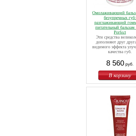
Омолаживающий бальз
безупречных губ:
разглаживающий гом
питательный бальзам 
Perfect
Эти средства великол
дополняют друг друга
видимого эффекта улу
качества губ.
8 560
руб.