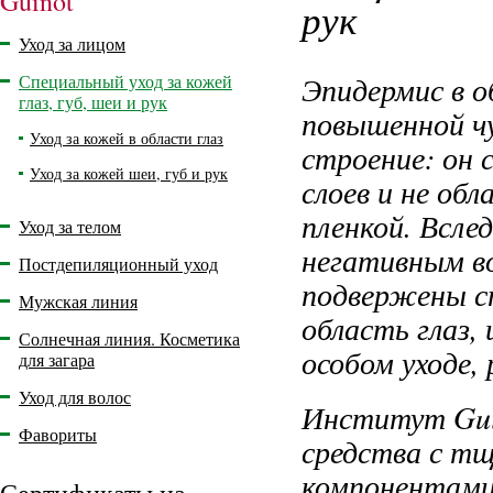
Guinot
рук
Уход за лицом
Эпидермис в о
Специальный уход за кожей
глаз, губ, шеи и рук
повышенной ч
Уход за кожей в области глаз
строение: он 
Уход за кожей шеи, губ и рук
слоев и не об
пленкой. Всле
Уход за телом
негативным в
Постдепиляционный уход
подвержены с
Мужская линия
область глаз,
Солнечная линия. Косметика
особом уходе,
для загара
Уход для волос
Институт Gui
Фавориты
средства с т
компонентами