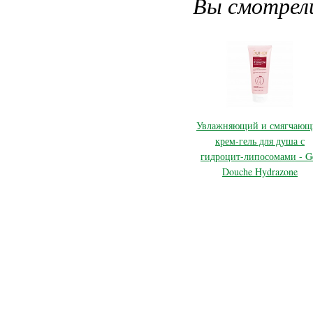
Вы смотрел
Увлажняющий и смягчающ
крем-гель для душа с
гидроцит-липосомами - G
Douche Hydrazone