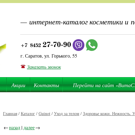
— интернет-каталог косметики и 
27-70-90
+7 8452
г. Саратов, ул. Горького, 55
Заказать звонок
Акции
Контакты
Перейти на сайт «Вита
Главная
/
Каталог
/
Guinot
/
Уход за телом
/
Здоровье кожи. Нежность. У
←
назад
|
далее
→