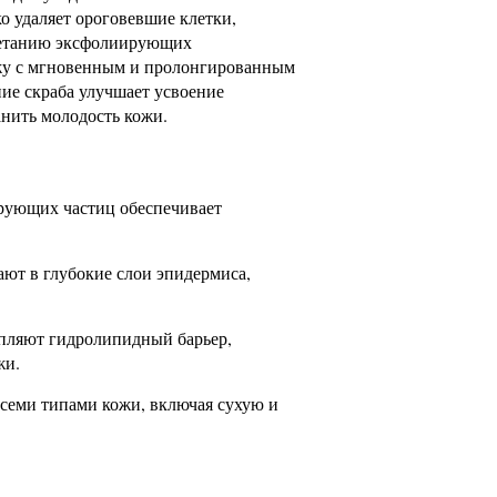
о удаляет ороговевшие клетки,
очетанию эксфолиирующих
кожу с мгновенным и пролонгированным
ние скраба улучшает усвоение
нить молодость кожи.
рующих частиц обеспечивает
т в глубокие слои эпидермиса,
пляют гидролипидный барьер,
жи.
всеми типами кожи, включая сухую и