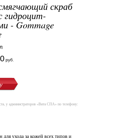
мягчающий скраб
с гидроцит-
ми - Gommage
e
л
10
руб.
ста, у администраторов «Вита СПА» по телефону:
для ухода за кожей всех типов и