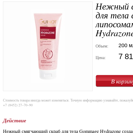
Нежный с
для тела 
липосома
Hydrazon
200 м
Объем:
7 8
Цена:
Стоимость товара иногда может изменяться. Точную информацию узнавайте, пожалуй
+7 (8452) 27–70–90
Действие
Нежный смягчающий скраб для тела Gommage Hydrazone создан 