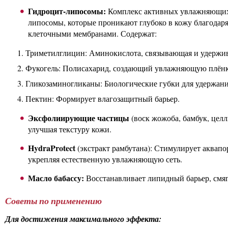
Гидроцит-липосомы:
Комплекс активных увлажняющих
липосомы, которые проникают глубоко в кожу благодар
клеточными мембранами. Содержат:
Триметилглицин: Аминокислота, связывающая и удержи
Фукогель: Полисахарид, создающий увлажняющую плёнк
Гликозаминогликаны: Биологические губки для удержани
Пектин: Формирует влагозащитный барьер.
Эксфолиирующие частицы
(воск жожоба, бамбук, цел
улучшая текстуру кожи.
HydraProtect
(экстракт рамбутана): Стимулирует аквапо
укрепляя естественную увлажняющую сеть.
Масло бабассу:
Восстанавливает липидный барьер, смяг
Советы по применению
Для достижения максимального эффекта: