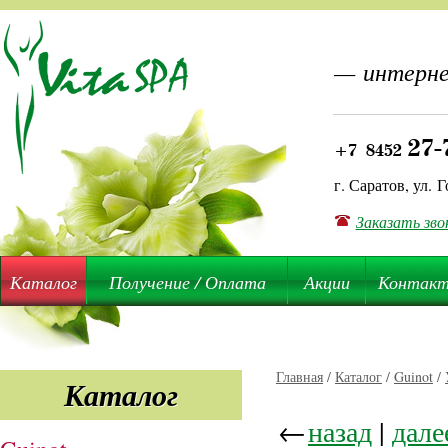
— интерне
27-
+7 8452
г. Саратов, ул. Г
Заказать зво
Каталог
Получение / Оплата
Акции
Контак
Главная
/
Каталог
/
Guinot
/
Каталог
←
назад
|
дале