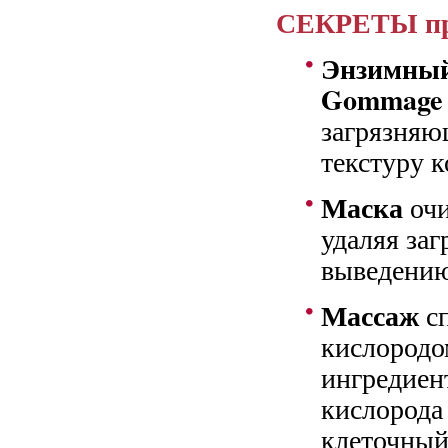
СЕКРЕТЫ про
Энзимный
Gommage
загрязняю
текстуру к
Маска
оч
удаляя за
выведению
Массаж
с
кислородо
ингредиен
кислорода
клеточный