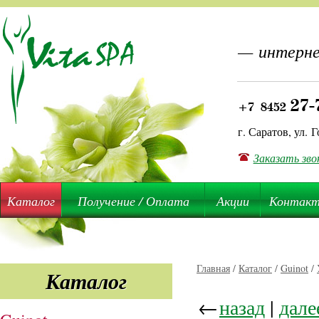
— интерне
27-
+7 8452
г. Саратов, ул. Г
Заказать зво
Каталог
Получение / Оплата
Акции
Контак
Главная
/
Каталог
/
Guinot
/
Каталог
←
назад
|
дале