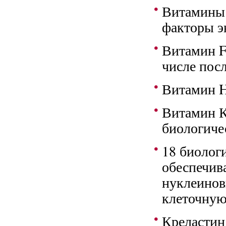
Витамины г
факторы э
Витамин F
числе пос
Витамин H
Витамин К
биологиче
18 биолог
обеспечив
нуклеинов
клеточную
Креластин